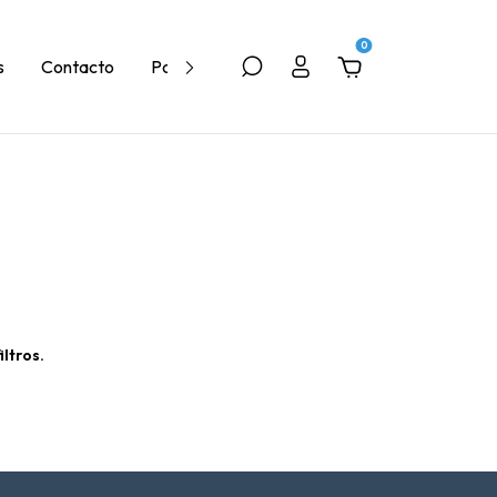
0
s
Contacto
Política de Devolución
Quiénes Somos
ltros.