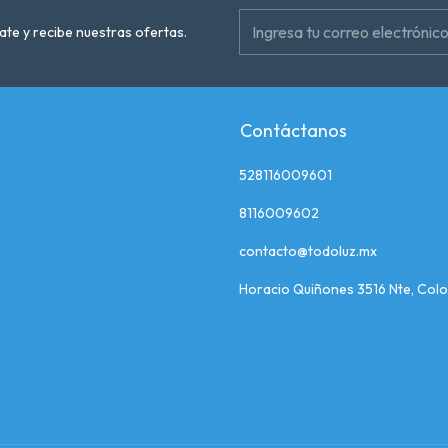
ate y recibe nuestras ofertas.
Contáctanos
528116009601
8116009602
contacto@todoluz.mx
Horacio Quiñones 3516 Nte, Colo