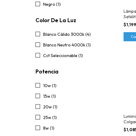
Negro (1)
Lámpa
Satél
Color De La Luz
$1,19
Blanco Cálido 3000k (4)
Co
Blanco Neutro 4000k (1)
Cct Seleccionable (1)
Potencia
10w (1)
15w (1)
20w (1)
Lumin
25w (1)
Colga
Negro 
8w (1)
$1,08