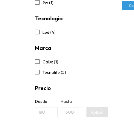
9w (1)
Co
Tecnología
Led (4)
Marca
Calux (1)
Tecnolite (5)
Precio
Desde
Hasta
Aplicar