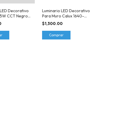
 LED Decorativo
Luminario LED Decorativo
15W CCT Negro
Para Muro Calux 1640-
LED/GF
0
$1,300.00
ar
Comprar