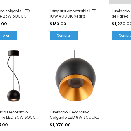
ra colgante LED
Lámpara empotrable LED
Luminario
ite 25W 3000K
10W 4000K Negra
de Pared 
Tecnolite
9.00
$180.00
$1,220.0
mprar
Comprar
Compr
ario Decorativo
Luminario Decorativo
nte LED 20W 3000K
Colgante LED 8W 3000K
Tecnolite
Helvetios II Tecnolite
5.00
$1,070.00