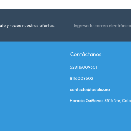
ate y recibe nuestras ofertas.
Contáctanos
528116009601
8116009602
contacto@todoluz.mx
Horacio Quiñones 3516 Nte, Colo