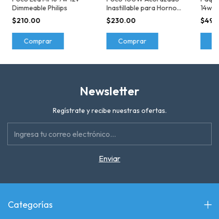
Dimmeable Philips
Inastillable para Hornos
14w L
de Alta Temperatura
Luz Fr
$210.00
$230.00
$490
Comprar
Comprar
C
Newsletter
Regístrate y recibe nuestras ofertas.
Categorías