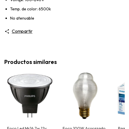
Temp. de color: 6500k
No atenuable
Compartir
Productos similares
Foco Led Mr16 7w 12v
Foco 100W Acorazado
Paque