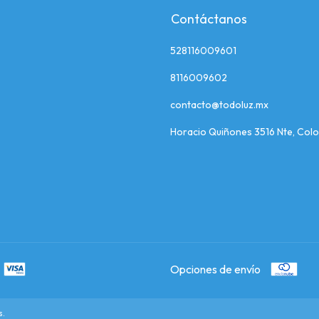
Contáctanos
528116009601
8116009602
contacto@todoluz.mx
Horacio Quiñones 3516 Nte, Colo
Opciones de envío
s.