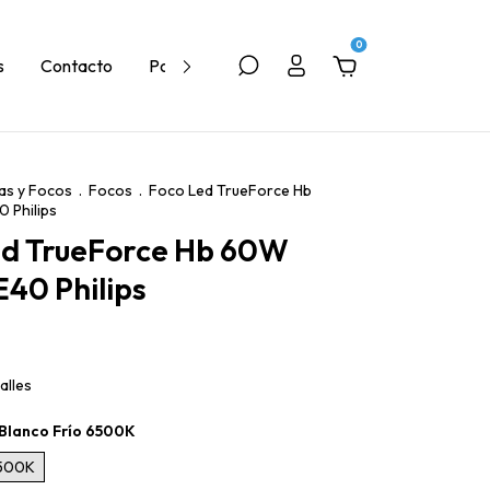
0
s
Contacto
Política de Devolución
Quiénes Somos
as y Focos
.
Focos
.
Foco Led TrueForce Hb
 Philips
ed TrueForce Hb 60W
40 Philips
alles
Blanco Frío 6500K
6500K