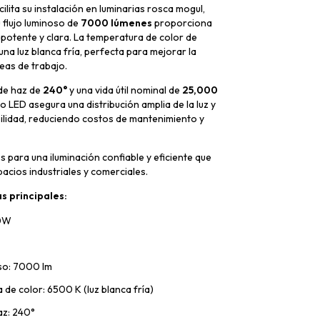
cilita su instalación en luminarias rosca mogul,
 flujo luminoso de
7000 lúmenes
proporciona
 potente y clara. La temperatura de color de
na luz blanca fría, perfecta para mejorar la
reas de trabajo.
de haz de
240°
y una vida útil nominal de
25,000
co LED asegura una distribución amplia de la luz y
ilidad, reduciendo costos de mantenimiento y
ps para una iluminación confiable y eficiente que
pacios industriales y comerciales.
s principales:
60W
oso: 7000 lm
de color: 6500 K (luz blanca fría)
az: 240°