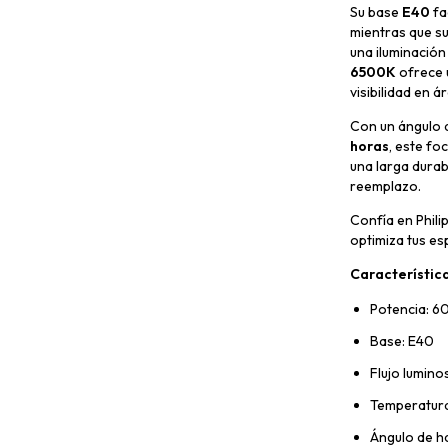
Su base
E40
fa
mientras que su
una iluminación
6500K
ofrece u
visibilidad en á
Con un ángulo 
horas
, este fo
una larga durab
reemplazo.
Confía en Phili
optimiza tus es
Característica
Potencia: 
Base: E40
Flujo lumin
Temperatura 
Ángulo de h