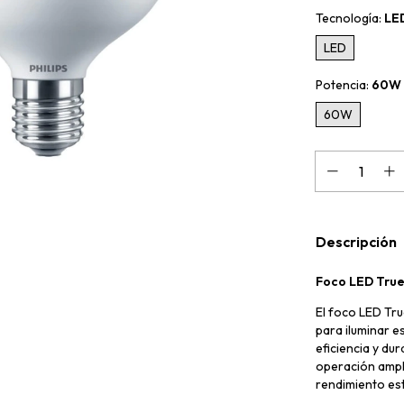
Tecnología:
LE
LED
Potencia:
60W
60W
Descripción
Foco LED True
El foco LED Tru
para iluminar e
eficiencia y du
operación ampl
rendimiento est