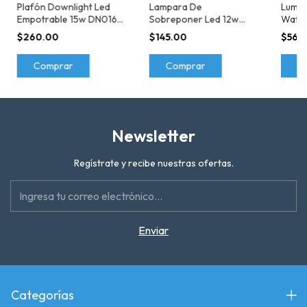
Plafón Downlight Led
Lampara De
Lumina
Empotrable 15w DN016B
Sobreponer Led 12w
Water
Atenuable Philips
Philips Dl252
277v 
$260.00
$145.00
$560
Marca
Comprar
Comprar
C
Newsletter
Regístrate y recibe nuestras ofertas.
Categorías