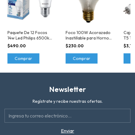
Paquete De 12 Focos
Foco 100W Acorazado
Caja 
14w Led Philips 6500k
Inastillable para Hornos
T5 1.1
Luz Fría
de Alta Temperatura
(reem
$490.00
$230.00
$3,1
Comprar
Comprar
C
Newsletter
Regístrate y recibe nuestras ofertas.