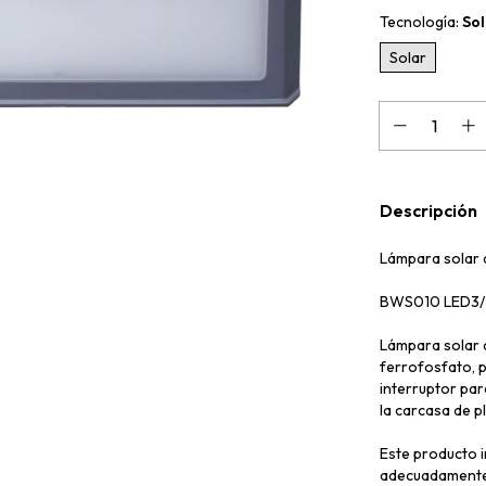
Tecnología:
Sol
Solar
Descripción
Lámpara solar 
BWS010 LED3/
Lámpara solar d
ferrofosfato, 
interruptor pa
la carcasa de p
Este producto 
adecuadamente b