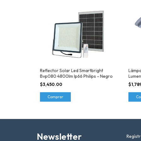
Reflector Solar Led Smartbright
Lámpa
Bvp080 4800lm Ip66 Philips - Negro
Lumens
$3,450.00
$1,78
Comprar
Co
Newsletter
Regístr