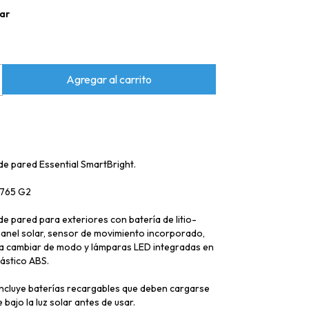
ar
de pared Essential SmartBright.
765 G2
e pared para exteriores con batería de litio-
panel solar, sensor de movimiento incorporado,
ra cambiar de modo y lámparas LED integradas en
lástico ABS.
incluye baterías recargables que deben cargarse
ajo la luz solar antes de usar.