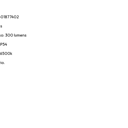
1401877402
ps
oso: 300 lumens
IP54
: 6500k
tio.