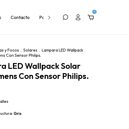
0
s
Contacto
Política de Devolución
Quiénes Somos
as y Focos
.
Solares
.
Lampara LED Wallpack
ns Con Sensor Philips.
a LED Wallpack Solar
ens Con Sensor Philips.
alles
ructura:
Gris