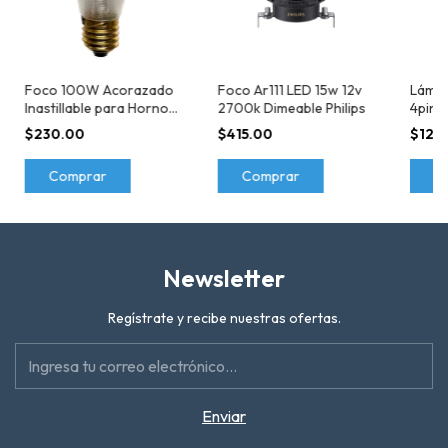
Foco 100W Acorazado
Foco Ar111 LED 15w 12v
Lámpa
Inastillable para Hornos
2700k Dimeable Philips
4pin 
de Alta Temperatura
26w Ph
$230.00
$415.00
$120
Comprar
Comprar
C
Newsletter
Regístrate y recibe nuestras ofertas.